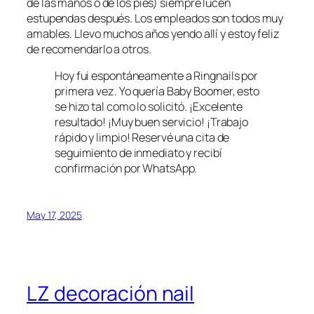
de las manos o de los pies) siempre lucen
estupendas después. Los empleados son todos muy
amables. Llevo muchos años yendo allí y estoy feliz
de recomendarlo a otros.
Hoy fui espontáneamente a Ringnails por
primera vez. Yo quería Baby Boomer, esto
se hizo tal como lo solicitó. ¡Excelente
resultado! ¡Muy buen servicio! ¡Trabajo
rápido y limpio! Reservé una cita de
seguimiento de inmediato y recibí
confirmación por WhatsApp.
May 17, 2025
LZ decoración nail