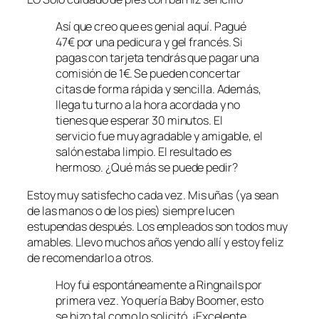
Así que creo que es genial aquí. Pagué
47€ por una pedicura y gel francés. Si
pagas con tarjeta tendrás que pagar una
comisión de 1€. Se pueden concertar
citas de forma rápida y sencilla. Además,
llega tu turno a la hora acordada y no
tienes que esperar 30 minutos. El
servicio fue muy agradable y amigable, el
salón estaba limpio. El resultado es
hermoso. ¿Qué más se puede pedir?
Estoy muy satisfecho cada vez. Mis uñas (ya sean
de las manos o de los pies) siempre lucen
estupendas después. Los empleados son todos muy
amables. Llevo muchos años yendo allí y estoy feliz
de recomendarlo a otros.
Hoy fui espontáneamente a Ringnails por
primera vez. Yo quería Baby Boomer, esto
se hizo tal como lo solicitó. ¡Excelente