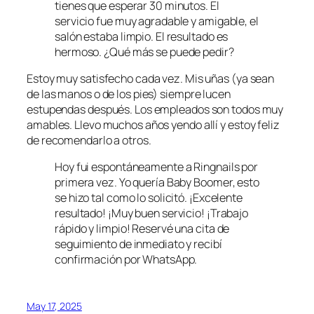
tienes que esperar 30 minutos. El
servicio fue muy agradable y amigable, el
salón estaba limpio. El resultado es
hermoso. ¿Qué más se puede pedir?
Estoy muy satisfecho cada vez. Mis uñas (ya sean
de las manos o de los pies) siempre lucen
estupendas después. Los empleados son todos muy
amables. Llevo muchos años yendo allí y estoy feliz
de recomendarlo a otros.
Hoy fui espontáneamente a Ringnails por
primera vez. Yo quería Baby Boomer, esto
se hizo tal como lo solicitó. ¡Excelente
resultado! ¡Muy buen servicio! ¡Trabajo
rápido y limpio! Reservé una cita de
seguimiento de inmediato y recibí
confirmación por WhatsApp.
May 17, 2025