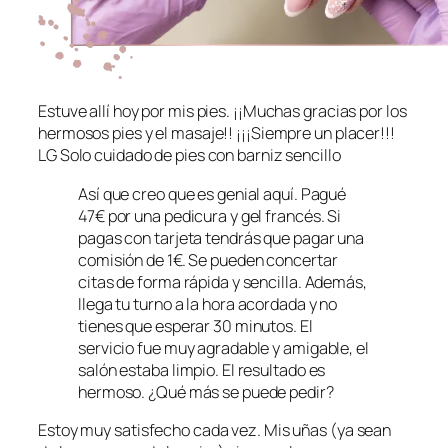
Estuve allí hoy por mis pies. ¡¡Muchas gracias por los
hermosos pies y el masaje!! ¡¡¡Siempre un placer!!!
LG Solo cuidado de pies con barniz sencillo
Así que creo que es genial aquí. Pagué
47€ por una pedicura y gel francés. Si
pagas con tarjeta tendrás que pagar una
comisión de 1€. Se pueden concertar
citas de forma rápida y sencilla. Además,
llega tu turno a la hora acordada y no
tienes que esperar 30 minutos. El
servicio fue muy agradable y amigable, el
salón estaba limpio. El resultado es
hermoso. ¿Qué más se puede pedir?
Estoy muy satisfecho cada vez. Mis uñas (ya sean