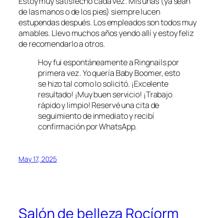
Estoy muy satisfecho cada vez. Mis uñas (ya sean
de las manos o de los pies) siempre lucen
estupendas después. Los empleados son todos muy
amables. Llevo muchos años yendo allí y estoy feliz
de recomendarlo a otros.
Hoy fui espontáneamente a Ringnails por
primera vez. Yo quería Baby Boomer, esto
se hizo tal como lo solicitó. ¡Excelente
resultado! ¡Muy buen servicio! ¡Trabajo
rápido y limpio! Reservé una cita de
seguimiento de inmediato y recibí
confirmación por WhatsApp.
May 17, 2025
Salón de belleza Rocíorm