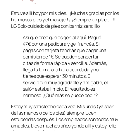
Estuve allí hoy por mis pies. ¡¡Muchas gracias por los
hermosos pies y el masaje!! ¡¡¡Siempre un placer!!!
LG Solo cuidado de pies con barniz sencillo
Así que creo que es genial aquí. Pagué
47€ por una pedicura y gel francés. Si
pagas con tarjeta tendrás que pagar una
comisión de 1€. Se pueden concertar
citas de forma rápida y sencilla. Además,
llega tu turno a la hora acordada y no
tienes que esperar 30 minutos. El
servicio fue muy agradable y amigable, el
salón estaba limpio. El resultado es
hermoso. ¿Qué más se puede pedir?
Estoy muy satisfecho cada vez. Mis uñas (ya sean
de las manos o de los pies) siempre lucen
estupendas después. Los empleados son todos muy
amables. Llevo muchos años yendo allí y estoy feliz