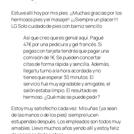
Estuve allí hoy por mis pies. ¡¡Muchas gracias por los
hermosos pies y el masaje!! ¡¡¡Siempre un placer!!!
LG Solo cuidado de pies con barniz sencillo
Así que creo que es genial aquí. Pagué
47€ por una pedicura y gel francés. Si
pagas con tarjeta tendrás que pagar una
comisión de 1€. Se pueden concertar
citas de forma rápida y sencilla. Además,
llega tu turno a la hora acordada y no
tienes que esperar 30 minutos. El
servicio fue muy agradable y amigable, el
salón estaba limpio. El resultado es
hermoso. ¿Qué más se puede pedir?
Estoy muy satisfecho cada vez. Mis uñas (ya sean
de las manos o de los pies) siempre lucen
estupendas después. Los empleados son todos muy
amables. Llevo muchos años yendo allí y estoy feliz