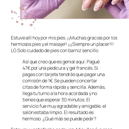
Estuve allí hoy por mis pies. ¡¡Muchas gracias por los
hermosos pies y el masaje!! ¡¡¡Siempre un placer!!!
LG Solo cuidado de pies con barniz sencillo
Así que creo que es genial aquí. Pagué
47€ por una pedicura y gel francés. Si
pagas con tarjeta tendrás que pagar una
comisión de 1€. Se pueden concertar
citas de forma rápida y sencilla. Además,
llega tu turno a la hora acordada y no
tienes que esperar 30 minutos. El
servicio fue muy agradable y amigable, el
salón estaba limpio. El resultado es
hermoso. ¿Qué más se puede pedir?