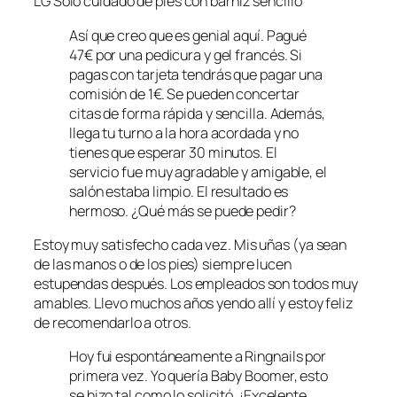
LG Solo cuidado de pies con barniz sencillo
Así que creo que es genial aquí. Pagué
47€ por una pedicura y gel francés. Si
pagas con tarjeta tendrás que pagar una
comisión de 1€. Se pueden concertar
citas de forma rápida y sencilla. Además,
llega tu turno a la hora acordada y no
tienes que esperar 30 minutos. El
servicio fue muy agradable y amigable, el
salón estaba limpio. El resultado es
hermoso. ¿Qué más se puede pedir?
Estoy muy satisfecho cada vez. Mis uñas (ya sean
de las manos o de los pies) siempre lucen
estupendas después. Los empleados son todos muy
amables. Llevo muchos años yendo allí y estoy feliz
de recomendarlo a otros.
Hoy fui espontáneamente a Ringnails por
primera vez. Yo quería Baby Boomer, esto
se hizo tal como lo solicitó. ¡Excelente