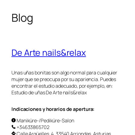
Skip
to
Blog
content
De Arte nails&relax
Unas uñas bonitas son algo normal para cualquier
mujer que se preocupa por su apariencia. Puedes
encontrar el estudio adecuado, por ejemplo, en:
Estudio de uñas De Arte nails&relax
Indicaciones y horarios de apertura:
Maniküre-/Pediküre-Salon
+34633865702
Calle Argüelles, 4, 33540 Arriondas, Asturias,