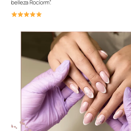
belleza Rocíorm”.