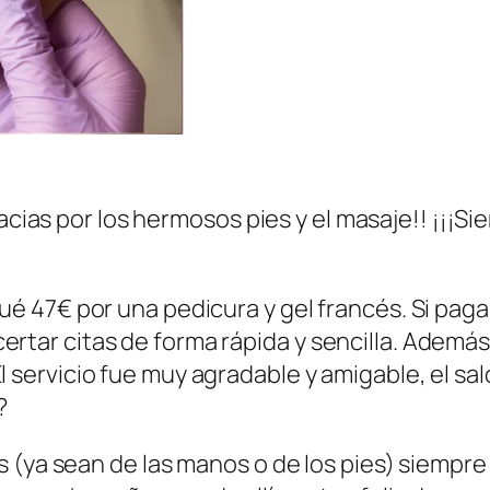
racias por los hermosos pies y el masaje!! ¡¡¡S
gué 47€ por una pedicura y gel francés. Si pag
rtar citas de forma rápida y sencilla. Además,
 servicio fue muy agradable y amigable, el sal
?
s (ya sean de las manos o de los pies) siemp