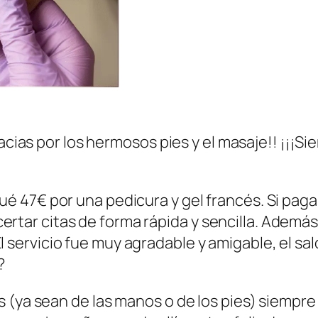
racias por los hermosos pies y el masaje!! ¡¡¡S
gué 47€ por una pedicura y gel francés. Si pag
rtar citas de forma rápida y sencilla. Además,
 servicio fue muy agradable y amigable, el sal
?
s (ya sean de las manos o de los pies) siemp