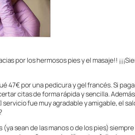
racias por los hermosos pies y el masaje!! ¡¡¡S
gué 47€ por una pedicura y gel francés. Si pag
rtar citas de forma rápida y sencilla. Además,
 servicio fue muy agradable y amigable, el sal
?
s (ya sean de las manos o de los pies) siemp